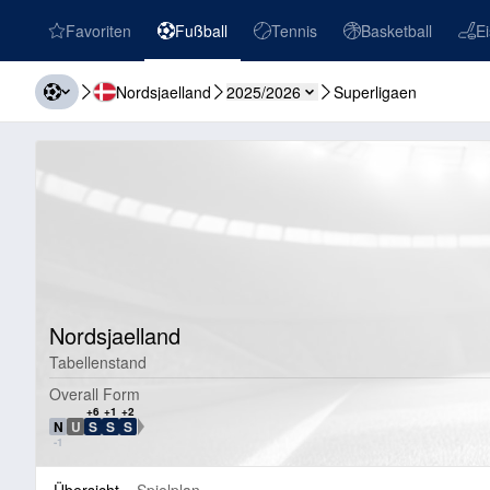
Favoriten
Fußball
Tennis
Basketball
E
favorites
Fußball
Tennis
Basketball
Eish
Nordsjaelland
2025/2026
Superligaen
Nordsjaelland
Tabellenstand
Overall Form
+6
+1
+2
N
U
S
S
S
SNU-Richtung
-1
Übersicht
Spielplan