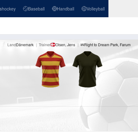
ishockey
Baseball
Handball
Volleyball
ockey
Baseball
Handball
Volleyball
Land
Dänemark
|
Trainer
Olsen, Jens
|
Right to Dream Park
,
Farum
Stadion