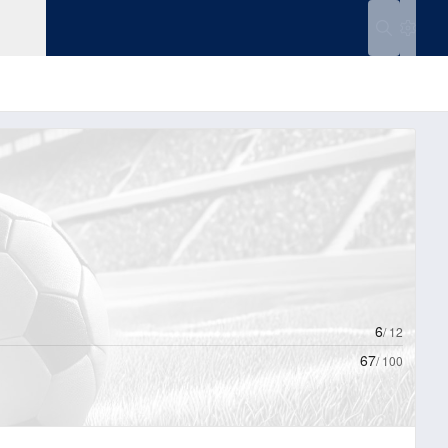
Einstell
6
/
12
67
/
100