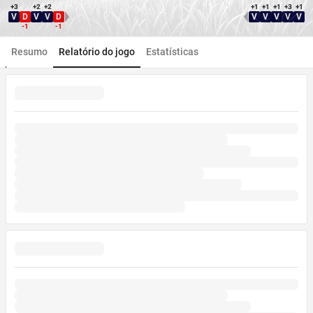
+3
+2
+2
+1
+1
+1
+3
+1
V
D
V
V
D
V
V
V
V
V
Direção WDL
Direção WDL
-1
-1
Resumo
Relatório do jogo
Estatísticas