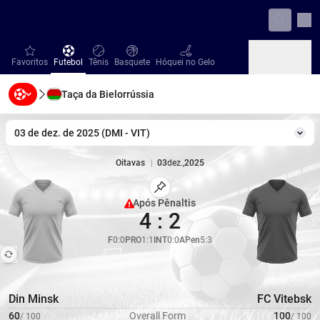
Con
favorites
Futebol
Tênis
Basquete
Hóquei no Gelo
Favoritos
Futebol
Tênis
Basquete
Hóquei no Gelo
Taça da Bielorrússia
Beisebol
Handebol
Vôlei
Beisebol
Handebol
Vôlei
03 de dez. de 2025
(
DMI
-
VIT
)
Mud
Oitavas
|
03
dez.
,
2025
Marcar Partida
Após Pênaltis
4
:
2
Cobertura limitada
F
0
:
0
PRO
1
:
1
INT
0
:
0
APen
5
:
3
Din Minsk
FC Vitebsk
60
Overall Form
100
/
100
/
100