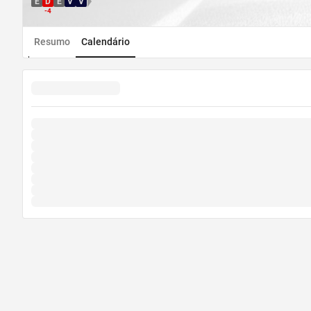
E
D
E
V
V
Direção WDL
-4
Resumo
Calendário