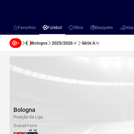
Favoritos
Futebol
Tênis
Basquete
Hóqu
favorites
Futebol
Tênis
Basquete
Hóquei 
Bologna
2025/2026
Série A
Bologna
Posição da Liga
Overall Form
+2
+2