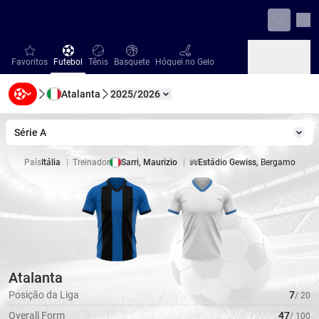
Con
favorites
Futebol
Tênis
Basquete
Hóquei no Gelo
Favoritos
Futebol
Tênis
Basquete
Hóquei no Gelo
Atalanta
2025/2026
Beisebol
Handebol
Vôlei
Beisebol
Handebol
Vôlei
Série A
Torn
País
Itália
|
Treinador
Sarri, Maurizio
|
Estádio Gewiss
,
Bergamo
Estádio
Atalanta
Posição da Liga
7
/
20
Overall Form
47
/
100