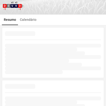
+1
+1
D
E
V
V
D
Direção WDL
-1
-1
Resumo
Calendário