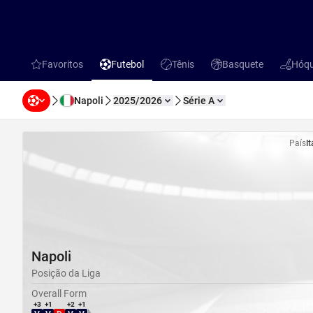
Favoritos
Futebol
Tênis
Basquete
Hóqu
favorites
Futebol
Tênis
Basquete
Hóquei 
Napoli
2025/2026
Série A
País
It
Napoli
Posição da Liga
Overall Form
+3
+1
+2
+1