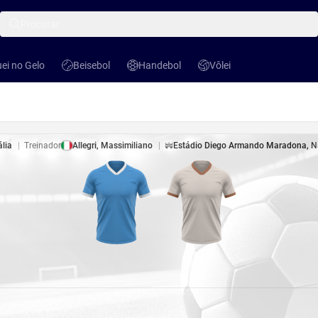
Procurar
ei no Gelo
Beisebol
Handebol
Vôlei
no Gelo
Beisebol
Handebol
Vôlei
ália
|
Treinador
Allegri, Massimiliano
|
Estádio Diego Armando Maradona
,
N
Estádio