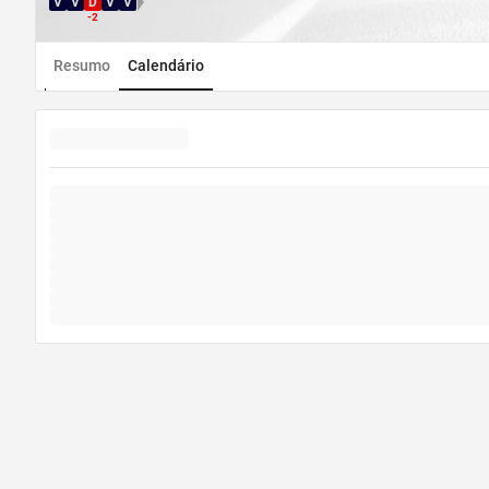
V
V
D
V
V
Direção WDL
-2
Resumo
Calendário