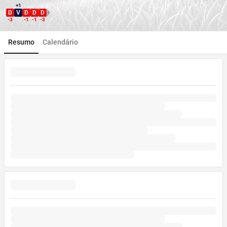
+1
D
V
D
D
D
Direção WDL
-3
-1
-1
-3
Resumo
Calendário