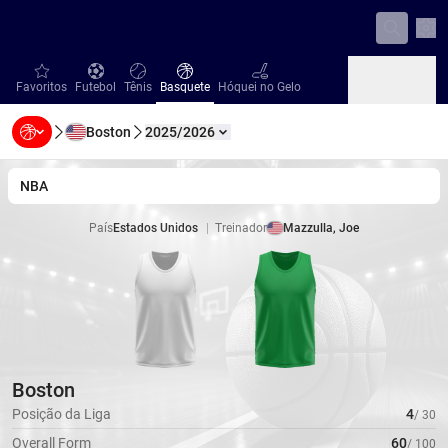
Con
favorites
Futebol
Tênis
Basquete
Hóquei no Gelo
Favoritos
Futebol
Tênis
Basquete
Hóquei no Gelo
Boston
2025/2026
Beisebol
Handebol
Vôlei
Beisebol
Handebol
Vôlei
NBA
País
Estados Unidos
|
Treinador
Mazzulla, Joe
|
TD Garden
,
Boston, Massachusetts
Estádio
Boston
Posição da Liga
4
/
30
Overall Form
60
/
100