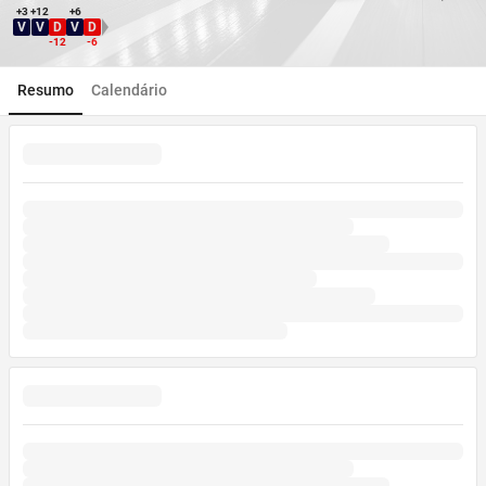
+3
+12
+6
V
V
D
V
D
Direção WDL
-12
-6
Resumo
Calendário