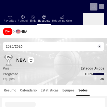
Con
favorites
Futebol
Tênis
Basquete
Hóquei no Gelo
Favoritos
Futebol
Tênis
Basquete
Hóquei no Gelo
NBA
Beisebol
Handebol
Vôlei
Beisebol
Handebol
Vôlei
2025/2026
Temp
NBA
NBA
NBA
Adicionar aos favoritos
País
Estados Unidos
Progresso
100‏%
Equipes
30
Resumo
Calendário
Estatísticas
Equipes
Sedes