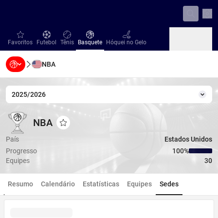
Con
favorites
Futebol
Tênis
Basquete
Hóquei no Gelo
Favoritos
Futebol
Tênis
Basquete
Hóquei no Gelo
NBA
Beisebol
Handebol
Vôlei
Beisebol
Handebol
Vôlei
2025/2026
Temp
NBA
NBA
NBA
Adicionar aos favoritos
País
Estados Unidos
Progresso
100‏%
Equipes
30
Resumo
Calendário
Estatísticas
Equipes
Sedes