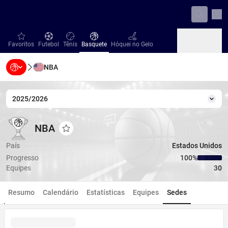
Con
favorites
Futebol
Tênis
Basquete
Hóquei no Gelo
Favoritos
Futebol
Tênis
Basquete
Hóquei no Gelo
NBA
Beisebol
Handebol
Vôlei
Beisebol
Handebol
Vôlei
2025/2026
Temp
NBA
NBA
NBA
Adicionar aos favoritos
País
Estados Unidos
Progresso
100‏%
Equipes
30
Resumo
Calendário
Estatísticas
Equipes
Sedes