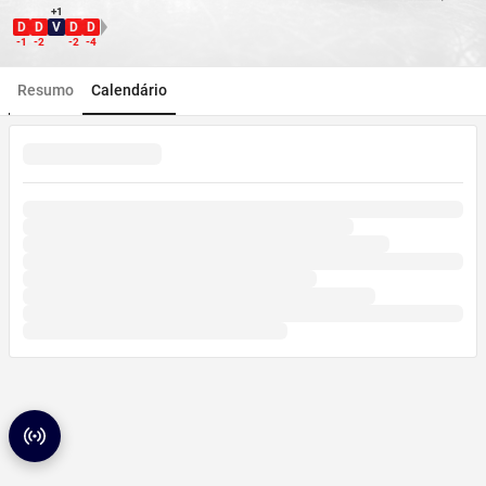
+1
D
D
V
D
D
Direção WDL
-1
-2
-2
-4
Resumo
Calendário
Radar de partidas