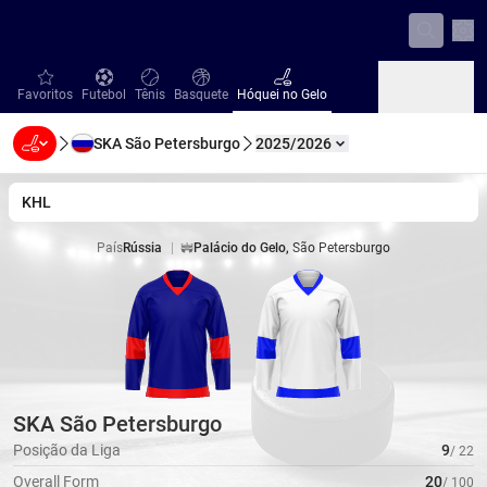
Con
favorites
Futebol
Tênis
Basquete
Hóquei no Gelo
Favoritos
Futebol
Tênis
Basquete
Hóquei no Gelo
SKA São Petersburgo
2025/2026
Beisebol
Handebol
Vôlei
Beisebol
Handebol
Vôlei
KHL
País
Rússia
|
Palácio do Gelo
,
São Petersburgo
Estádio
SKA São Petersburgo
Posição da Liga
9
/
22
Overall Form
20
/
100