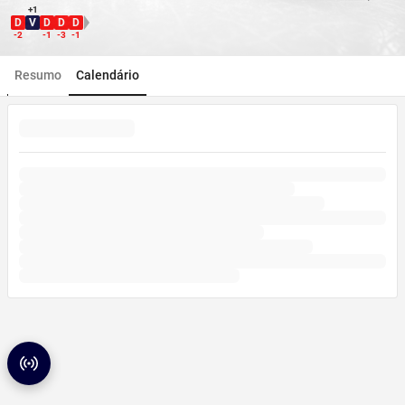
+1
D
V
D
D
D
Direção WDL
-2
-1
-3
-1
Resumo
Calendário
Radar de partidas