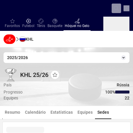
Con
favorites
Futebol
Tênis
Basquete
Hóquei no Gelo
Favoritos
Futebol
Tênis
Basquete
Hóquei no Gelo
KHL
Beisebol
Handebol
Vôlei
Beisebol
Handebol
Vôlei
2025/2026
Temp
KHL 25/26
KHL 25/26
KHL 25/26
Adicionar aos favoritos
País
Rússia
Progresso
100‏%
Equipes
22
Resumo
Calendário
Estatísticas
Equipes
Sedes