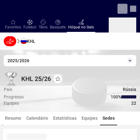
Con
favorites
Futebol
Tênis
Basquete
Hóquei no Gelo
Favoritos
Futebol
Tênis
Basquete
Hóquei no Gelo
KHL
Beisebol
Handebol
Vôlei
Beisebol
Handebol
Vôlei
2025/2026
Temp
KHL 25/26
KHL 25/26
KHL 25/26
Adicionar aos favoritos
País
Rússia
Progresso
100‏%
Equipes
22
Resumo
Calendário
Estatísticas
Equipes
Sedes