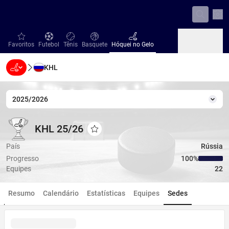
Con
favorites
Futebol
Tênis
Basquete
Hóquei no Gelo
Favoritos
Futebol
Tênis
Basquete
Hóquei no Gelo
KHL
Beisebol
Handebol
Vôlei
Beisebol
Handebol
Vôlei
2025/2026
Temp
KHL 25/26
KHL 25/26
KHL 25/26
Adicionar aos favoritos
País
Rússia
Progresso
100‏%
Equipes
22
Resumo
Calendário
Estatísticas
Equipes
Sedes