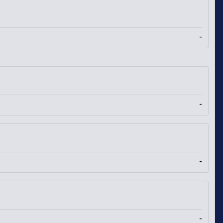
-
-
-
-