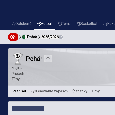
Obľúbené
Futbal
Tenis
Basketbal
Hoke
favorites
Futbal
Tenis
Basketbal
Hokej
Pohár
2025/2026
Pohár
Pohár
Pohár
Pridať k obľúbeným
krajina
Priebeh
Tímy
Prehľad
Vyžrebovanie zápasov
Štatistiky
Tímy