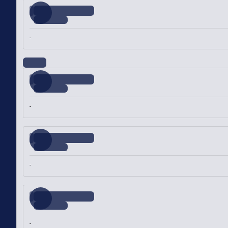
-
-
-
-