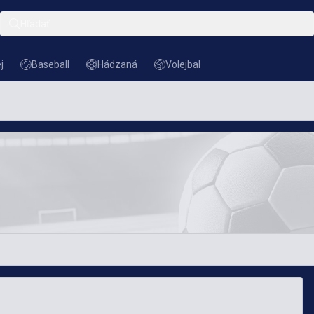
Hľadať
j
Baseball
Hádzaná
Volejbal
Baseball
Hádzaná
Volejbal