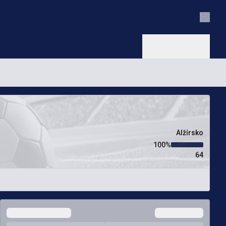
Nastav
Alžírsko
100‏%
64