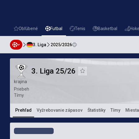
Obľúbené
Futbal
Tenis
Basketbal
Hoke
favorites
Futbal
Tenis
Basketbal
Hokej
3. Liga
2025/2026
3. Liga 25/26
3. Liga 25/26
3. Liga 25/26
Pridať k obľúbeným
krajina
Priebeh
Tímy
Prehľad
Vyžrebovanie zápasov
Štatistiky
Tímy
Miest