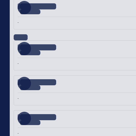
-
-
-
-