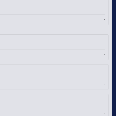
-
-
-
-