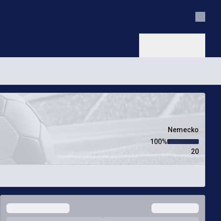
Nastav
Nemecko
100‏%
20