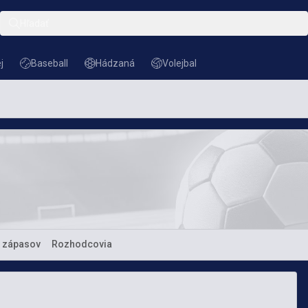
Hľadať
j
Baseball
Hádzaná
Volejbal
Baseball
Hádzaná
Volejbal
a zápasov
Rozhodcovia