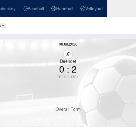
ishockey
Baseball
Handball
Volleyball
ockey
Baseball
Handball
Volleyball
)
H2H ändern
08
Jul
,
2026
Spiel anheften
Beendet
0
:
2
ERG
0
:
2
HZ
0
:
0
Overall Form