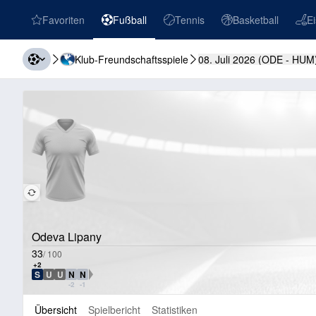
Favoriten
Fußball
Tennis
Basketball
E
favorites
Fußball
Tennis
Basketball
Eish
Klub-Freundschaftsspiele
08. Juli 2026
(
ODE
-
HUM
Odeva Lipany
33
/
100
+2
S
U
U
N
N
SNU-Richtung
-2
-1
Übersicht
Spielbericht
Statistiken