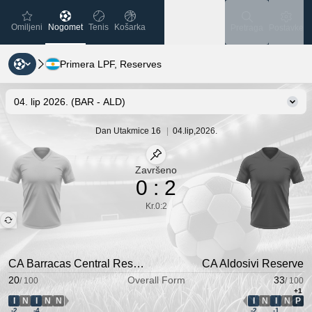
favorites
Nogomet
Tenis
Košarka
Postav
Omiljeni
Nogomet
Tenis
Košarka
Pretraga
Postavke
Primera LPF, Reserves
Hokej na ledu
Bejzbol
Hokej na ledu
Bejzbol
04. lip 2026.
(
BAR
-
ALD
)
Pro
Rukomet
Odbojka
Rukomet
Odbojka
Dan Utakmice 16
|
04.
lip
,
2026.
Prikvačena utakmica
Završeno
0
:
2
Kr.
0
:
2
CA Barracas Central Reserve
CA Aldosivi Reserve
20
Overall Form
33
/
100
/
100
+1
I
N
I
N
N
I
N
I
N
P
PNI smjer
PNI smjer
-2
-4
-2
-1