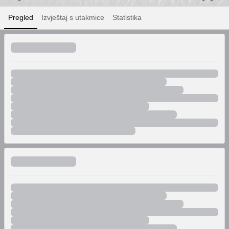
Pregled
Izvještaj s utakmice
Statistika