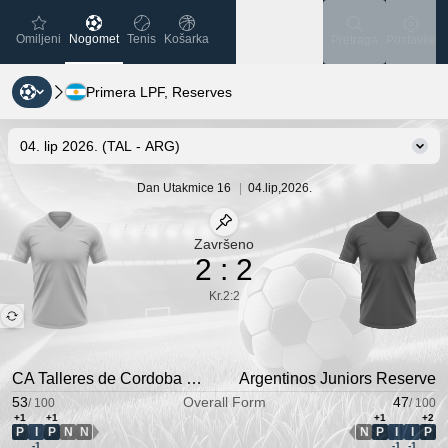
favorites
Nogomet
Tenis
Košarka
Postav
Omiljeni
Nogomet
Tenis
Košarka
Pretraga
Postavke
Primera LPF, Reserves
Hokej na ledu
Bejzbol
Hokej na ledu
Bejzbol
04. lip 2026.
(
TAL
-
ARG
)
Pro
Rukomet
Odbojka
Rukomet
Odbojka
Dan Utakmice 16
|
04.
lip
,
2026.
Prikvačena utakmica
Završeno
2
:
2
Kr.
2
:
2
CA Talleres de Cordoba Reserve
Argentinos Juniors Reserve
53
Overall Form
47
/
100
/
100
+1
+1
+1
+2
P
I
P
N
N
N
P
I
I
P
PNI smjer
PNI smjer
-1
-1
-1