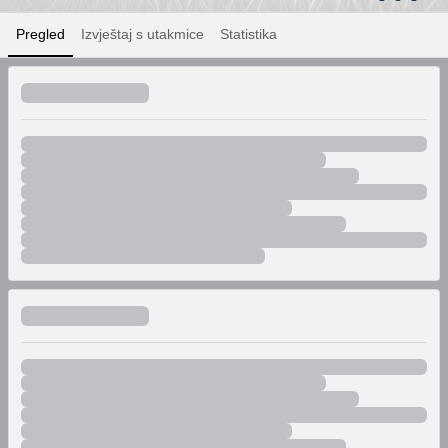
Pregled
Izvještaj s utakmice
Statistika