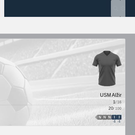
Postavk
USM Alžir
1
/
16
20
/
100
N
N
N
I
I
PNI smjer
-1
-1