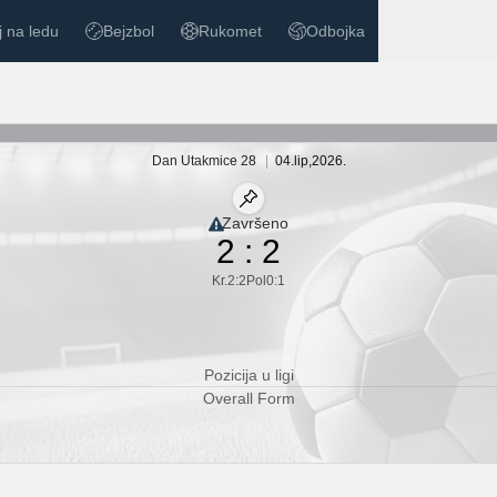
 na ledu
Bejzbol
Rukomet
Odbojka
a ledu
Bejzbol
Rukomet
Odbojka
bnog omjera
Dan Utakmice 28
|
04.
lip
,
2026.
Prikvačena utakmica
Završeno
Ograničena pokrivenost
2
:
2
Kr.
2
:
2
Pol
0
:
1
Pozicija u ligi
Overall Form