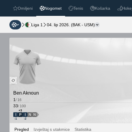
Omiljeni
Nogomet
Tenis
Košarka
Hokej
favorites
Nogomet
Tenis
Košarka
Hokej n
Liga 1
04. lip 2026.
(
BAK
-
USM
)
Promjena međuso
Ben Aknoun
1
/
16
33
/
100
+3
I
P
I
N
N
PNI smjer
-1
-2
Pregled
Izvještaj s utakmice
Statistika