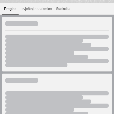
Pregled
Izvještaj s utakmice
Statistika