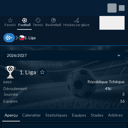
Par
favorites
Football
Tennis
Basketball
Hockey sur glace
Favoris
Football
Tennis
Basketball
Hockey sur glace
1. Liga
Baseball
Handball
Volleyball
Baseball
Handball
Volleyball
2026/2027
Sais
1. Liga
1. Liga
1. Liga
Ajouter aux favoris
pays
République Tchèque
Déroulement
4‏%
Journée
3
Equipes
16
Aperçu
Calendrier
Statistiques
Equipes
Stades
Arbitres