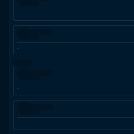
-
-
-
-