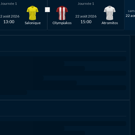
Journée
1
Journée
1
sam
Epingler match
22 ao
2 août 2026
22 août 2026
13:00
15:00
Salonique
Olympiakos
Atromitos