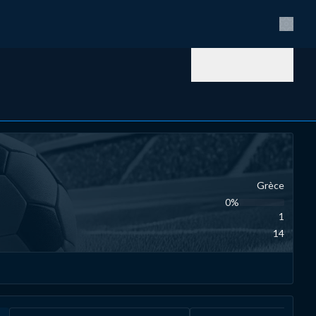
Paramè
Grèce
0‏%
1
14