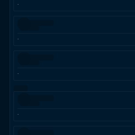
-
-
-
-