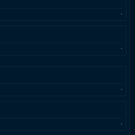
-
-
-
-