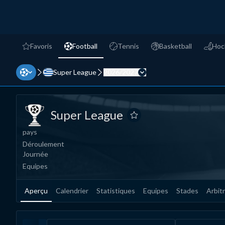
Favoris
Football
Tennis
Basketball
Hoc
favorites
Football
Tennis
Basketball
Hockey
Super League
2026/2027
Super League
Super League
Super League
Ajouter aux favoris
pays
Déroulement
Journée
Equipes
Aperçu
Calendrier
Statistiques
Equipes
Stades
Arbit