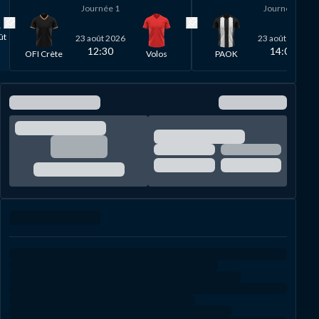
Journée
1
Journée
1
.
Epingler match
Epingler match
ût
23 août 2026
23 août 2026
12:30
14:00
OFI Crète
Volos
PAOK