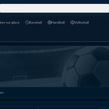
Recherche
key sur glace
Baseball
Handball
Volleyball
 sur glace
Baseball
Handball
Volleyball
res