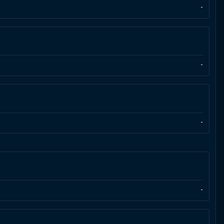
-
-
-
-