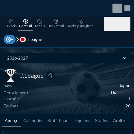
Par
favorites
Football
Tennis
Basketball
Hockey sur glace
Favoris
Football
Tennis
Basketball
Hockey sur glace
J.League
Baseball
Handball
Volleyball
Baseball
Handball
Volleyball
2026/2027
Sais
J.League
J.League
J.League
Ajouter aux favoris
pays
Japon
Déroulement
1‏%
Journée
1
Equipes
20
Aperçu
Calendrier
Statistiques
Equipes
Stades
Arbitres