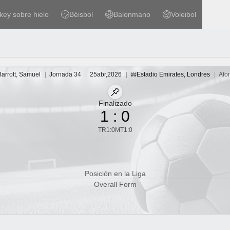
key sobre hielo
Béisbol
Balonmano
Voleibol
 sobre hielo
Béisbol
Balonmano
Voleibol
 cabeza a cabeza
Barrott, Samuel
|
Jornada 34
|
25
abr
,
2026
|
Estadio Emirates
,
Londres
|
Afo
Estadio
Fijar partido
Finalizado
1
:
0
TR
1
:
0
MT
1
:
0
Posición en la Liga
Overall Form