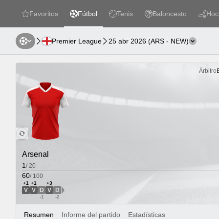
Favoritos
Fútbol
Tenis
Baloncesto
Hoc
favorites
Fútbol
Tenis
Baloncesto
Hockey
Premier League
25 abr 2026
(
ARS
-
NEW
)
Cambiar
Árbitro
Arsenal
1
/
20
60
/
100
+1
+1
+3
V
V
D
V
D
VED Dirección
-1
-2
Resumen
Informe del partido
Estadísticas