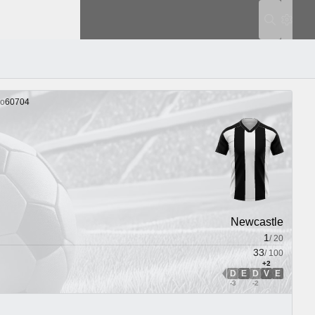
Ajustes
ro
60704
Newcastle
1
/
20
33
/
100
+2
D
E
D
V
E
VED Dirección
-3
-2