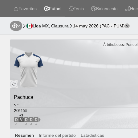
Favoritos
Fútbol
Tenis
Baloncesto
Hoc
favorites
Fútbol
Tenis
Baloncesto
Hockey
Liga MX, Clausura
14 may 2026
(
PAC
-
PUM
)
Cambi
Árbitro
Lopez Penuela
Pachuca
-
/
-
20
/
100
+3
D
V
D
D
D
VED Dirección
-1
-1
-1
-2
Resumen
Informe del partido
Estadísticas