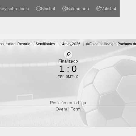
key sobre hielo
Béisbol
Balonmano
Voleibol
 sobre hielo
Béisbol
Balonmano
Voleibol
ar cabeza a cabeza
s, Ismael Rosario
|
Semifinales
|
14
may
,
2026
|
Estadio Hidalgo
,
Pachuca d
Estadio
Fijar partido
Finalizado
1
:
0
TR
1
:
0
MT
1
:
0
Posición en la Liga
Overall Form