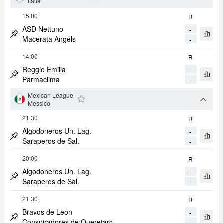
arrow
Italia
Aggiungi ai Favoriti
15:00
R
ASD Nettuno
-
Apri 
Macerata Angels
-
Metti Match in Evidenza
14:00
R
Reggio Emilia
-
Apri 
Parmaclima
-
Metti Match in Evidenza
Mexican League
arrow
Messico
Aggiungi ai Favoriti
21:30
R
Algodoneros Un. Lag.
-
Apri 
Saraperos de Sal.
-
Metti Match in Evidenza
20:00
R
Algodoneros Un. Lag.
-
Apri 
Saraperos de Sal.
-
Metti Match in Evidenza
21:30
R
Bravos de Leon
-
Apri 
Conspiradores de Queretaro
-