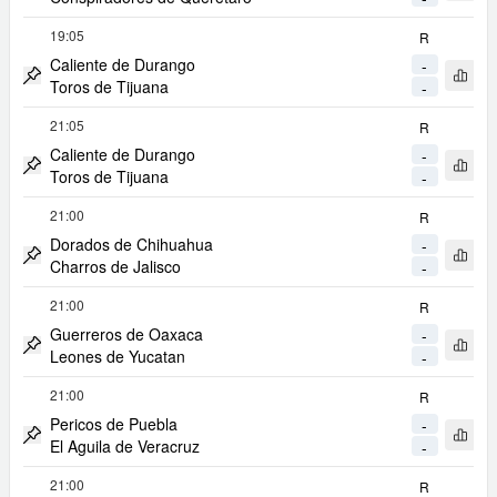
Metti Match in Evidenza
19:05
R
Caliente de Durango
-
Apri 
Toros de Tijuana
-
Metti Match in Evidenza
21:05
R
Caliente de Durango
-
Apri 
Toros de Tijuana
-
Metti Match in Evidenza
21:00
R
Dorados de Chihuahua
-
Apri 
Charros de Jalisco
-
Metti Match in Evidenza
21:00
R
Guerreros de Oaxaca
-
Apri 
Leones de Yucatan
-
Metti Match in Evidenza
21:00
R
Pericos de Puebla
-
Apri 
El Aguila de Veracruz
-
Metti Match in Evidenza
21:00
R