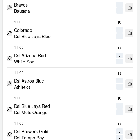
Braves
-
Apri 
Bautista
-
Metti Match in Evidenza
11:00
R
Colorado
-
Apri 
Dsl Blue Jays Blue
-
Metti Match in Evidenza
11:00
R
Dsl Arizona Red
-
Apri 
White Sox
-
Metti Match in Evidenza
11:00
R
Dsl Astros Blue
-
Apri 
Athletics
-
Metti Match in Evidenza
11:00
R
Dsl Blue Jays Red
-
Apri 
Dsl Mets Orange
-
Metti Match in Evidenza
11:00
R
Dsl Brewers Gold
-
Apri 
Dsl Tampa Bay
-
Metti Match in Evidenza