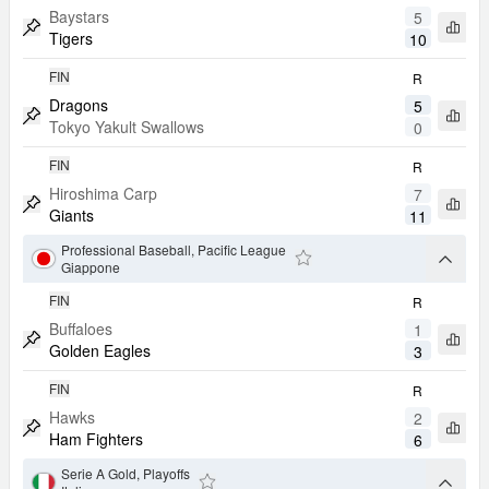
Baystars
5
Apri 
Tigers
10
Metti Match in Evidenza
FIN
R
Dragons
5
Apri 
Tokyo Yakult Swallows
0
Metti Match in Evidenza
FIN
R
Hiroshima Carp
7
Apri 
Giants
11
Metti Match in Evidenza
Professional Baseball, Pacific League
arrow
Giappone
Aggiungi ai Favoriti
FIN
R
Buffaloes
1
Apri 
Golden Eagles
3
Metti Match in Evidenza
FIN
R
Hawks
2
Apri 
Ham Fighters
6
Metti Match in Evidenza
Serie A Gold, Playoffs