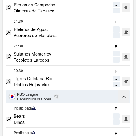
Piratas de Campeche
-
Apri 
Olmecas de Tabasco
-
Metti Match in Evidenza
21:30
R
Rieleros de Agua.
-
Apri 
Acereros de Monclova
-
Metti Match in Evidenza
21:30
R
Sultanes Monterrey
-
Apri 
Tecolotes Laredos
-
Metti Match in Evidenza
20:30
R
Tigres Quintana Roo
-
Apri 
Diablos Rojos Mex
-
Metti Match in Evidenza
KBO League
arrow
Repubblica di Corea
Aggiungi ai Favoriti
Posticipata
R
Copertura Limitata
Bears
-
Apri 
Dinos
-
Metti Match in Evidenza
Posticipata
R