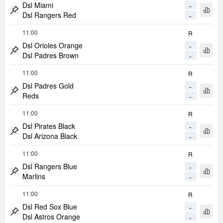
Dsl Miami
-
Apri 
Dsl Rangers Red
-
Metti Match in Evidenza
11:00
R
Dsl Orioles Orange
-
Apri 
Dsl Padres Brown
-
Metti Match in Evidenza
11:00
R
Dsl Padres Gold
-
Apri 
Reds
-
Metti Match in Evidenza
11:00
R
Dsl Pirates Black
-
Apri 
Dsl Arizona Black
-
Metti Match in Evidenza
11:00
R
Dsl Rangers Blue
-
Apri 
Marlins
-
Metti Match in Evidenza
11:00
R
Dsl Red Sox Blue
-
Apri 
Dsl Astros Orange
-
Metti Match in Evidenza