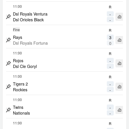
11:00
R
Dsl Royals Ventura
-
Apri 
Dsl Orioles Black
-
Metti Match in Evidenza
Fine
R
Rays
3
Apri 
Dsl Royals Fortuna
0
Metti Match in Evidenza
11:00
R
Rojos
-
Apri 
Dsl Cle Goryl
-
Metti Match in Evidenza
11:00
R
Tigers 2
-
Apri 
Rockies
-
Metti Match in Evidenza
11:00
R
Twins
-
Apri 
Nationals
-
Metti Match in Evidenza
11:00
R