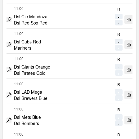
11:00
R
Dsl Cle Mendoza
-
Apri 
Dsl Red Sox Red
-
Metti Match in Evidenza
11:00
R
Dsl Cubs Red
-
Apri 
Mariners
-
Metti Match in Evidenza
11:00
R
Dsl Giants Orange
-
Apri 
Dsl Pirates Gold
-
Metti Match in Evidenza
11:00
R
Dsl LAD Mega
-
Apri 
Dsl Brewers Blue
-
Metti Match in Evidenza
11:00
R
Dsl Mets Blue
-
Apri 
Dsl Bombers
-
Metti Match in Evidenza
11:00
R