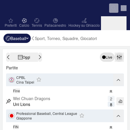
Impo
favorites
Calcio
Tennis
Pallacanestro
Hockey su Ghiaccio
Preferiti
Calcio
Tennis
Pallacanestro
Hockey su Ghiaccio
Baseball
Sport, Torneo, Squadre, Giocatori
Baseball
Pallamano
Pallavolo
Baseball
Pallamano
Pallavolo
Oggi
Live
Calendario
Giorno Precedente
Giorno Successivo
Filtri
Partite
CPBL
arrow
Cina Taipei
Aggiungi ai Favoriti
Fine
R
Wei Chuan Dragons
2
Apri 
Uni Lions
8
Metti Match in Evidenza
Professional Baseball, Central League
arrow
Giappone
Aggiungi ai Favoriti
FIN
R