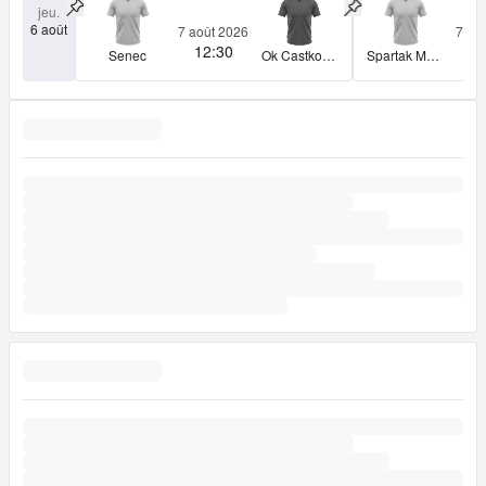
jeu.
Epingler match
Epingler match
6 août
7 août 2026
7 ao
12:30
1
Senec
Ok Castkovce
Spartak Myjava