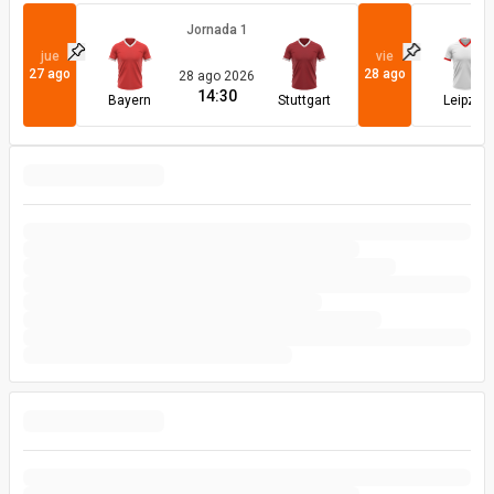
Jornada
1
jue
vie
Fijar partido
Fijar partido
27 ago
28 ago
28 ago 2026
14:30
Bayern
Stuttgart
Leipzig