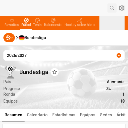
Aju
favorites
Fútbol
Tenis
Baloncesto
Hockey sobre hielo
Favoritos
Fútbol
Tenis
Baloncesto
Hockey sobre hielo
Bundesliga
Béisbol
Balonmano
Voleibol
Béisbol
Balonmano
Voleibol
2026/2027
Temp
Bundesliga
Bundesliga
Bundesliga
Añadir a favoritos
País
Alemania
Progreso
0‏%
Ronda
1
Equipos
18
Resumen
Calendario
Estadísticas
Equipos
Sedes
Árbit