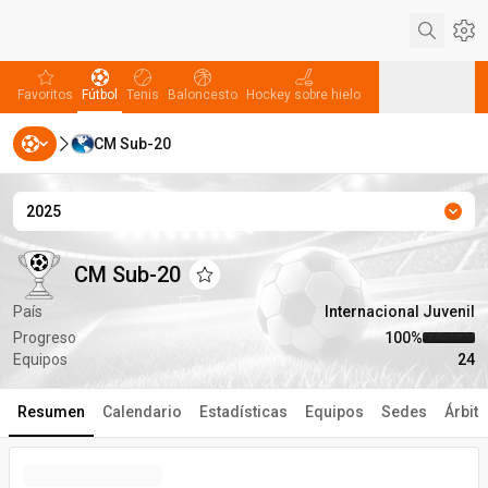
Aju
favorites
Fútbol
Tenis
Baloncesto
Hockey sobre hielo
Favoritos
Fútbol
Tenis
Baloncesto
Hockey sobre hielo
CM Sub-20
Béisbol
Balonmano
Voleibol
Béisbol
Balonmano
Voleibol
2025
Temp
CM Sub-20
CM Sub-20
CM Sub-20
Añadir a favoritos
País
Internacional Juvenil
Progreso
100‏%
Equipos
24
Resumen
Calendario
Estadísticas
Equipos
Sedes
Árbit