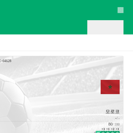
설정
수
64628
모로코
-
/
-
80
/
100
+3
+1
+2
+1