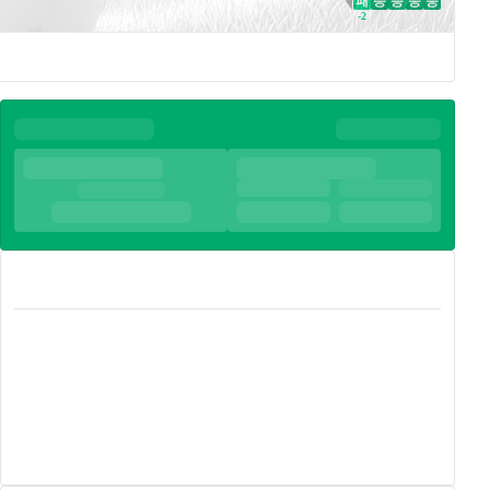
패
승
승
승
승
WDL Direction
-2