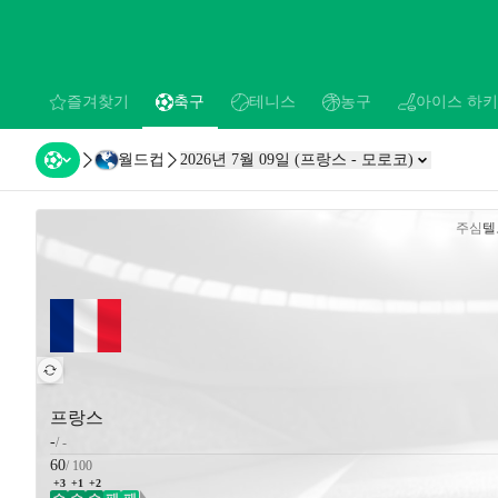
즐겨찾기
축구
테니스
농구
아이스 하키
favorites
축구
테니스
농구
아이스 하키
월드컵
2026년 7월 09일
(
프랑스
-
모로코
)
체인지 H2
주심
텔
프랑스
-
/
-
60
/
100
+3
+1
+2