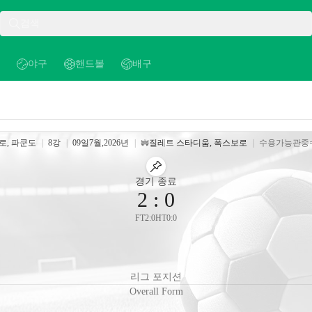
검색
야구
핸드볼
배구
야구
핸드볼
배구
H
로, 파쿤도
|
8강
|
09일
7월
,
2026년
|
질레트 스타디움
,
폭스보로
|
수용가능관중
스타디움
핀 매치
경기 종료
2
:
0
FT
2
:
0
HT
0
:
0
리그 포지션
Overall Form