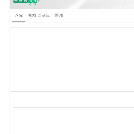
승
승
승
패
패
WDL Direction
-2
-2
개요
매치 리포트
통계