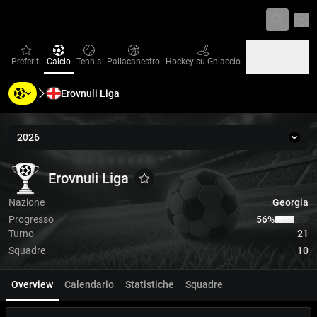
Imp
favorites
Calcio
Tennis
Pallacanestro
Hockey su Ghiaccio
Preferiti
Calcio
Tennis
Pallacanestro
Hockey su Ghiaccio
Erovnuli Liga
Baseball
Pallamano
Pallavolo
Baseball
Pallamano
Pallavolo
2026
Stag
Erovnuli Liga
Erovnuli Liga
Erovnuli Liga
Aggiungi ai Favoriti
Nazione
Georgia
Progresso
56‏%
Turno
21
Squadre
10
Overview
Calendario
Statistiche
Squadre