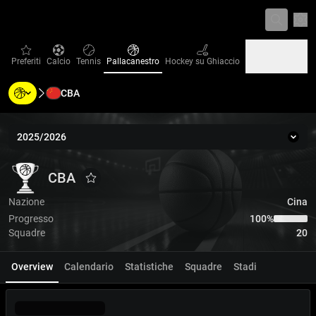
Imp
favorites
Calcio
Tennis
Pallacanestro
Hockey su Ghiaccio
Preferiti
Calcio
Tennis
Pallacanestro
Hockey su Ghiaccio
CBA
Baseball
Pallamano
Pallavolo
Baseball
Pallamano
Pallavolo
2025/2026
Stag
CBA
CBA
CBA
Aggiungi ai Favoriti
Nazione
Cina
Progresso
100‏%
Squadre
20
Overview
Calendario
Statistiche
Squadre
Stadi