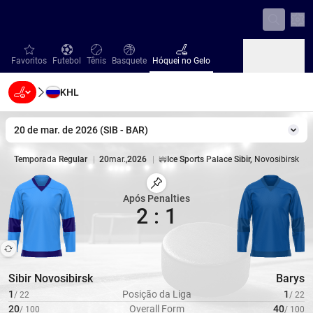
Con
favorites
Futebol
Tênis
Basquete
Hóquei no Gelo
Favoritos
Futebol
Tênis
Basquete
Hóquei no Gelo
KHL
Beisebol
Handebol
Vôlei
Beisebol
Handebol
Vôlei
20 de mar. de 2026
(
SIB
-
BAR
)
Mud
Temporada Regular
|
20
mar.
,
2026
|
Ice Sports Palace Sibir
,
Novosibirsk
Estádio
|
Capacidade
7400
Marcar Partida
Após Penalties
2
:
1
Sibir Novosibirsk
Barys
1
Posição da Liga
1
/
22
/
22
20
Overall Form
40
/
100
/
100