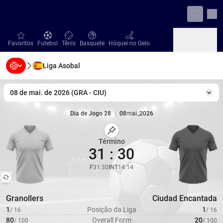
Con
favorites
Futebol
Tênis
Basquete
Hóquei no Gelo
Favoritos
Futebol
Tênis
Basquete
Hóquei no Gelo
Liga Asobal
Beisebol
Handebol
Vôlei
Beisebol
Handebol
Vôlei
08 de mai. de 2026
(
GRA
-
CIU
)
Mud
Dia de Jogo 28
|
08
mai.
,
2026
Marcar Partida
Término
31
:
30
F
31
:
30
INT
14
:
14
Granollers
Ciudad Encantada
1
Posição da Liga
1
/
16
/
16
80
Overall Form
20
/
100
/
100