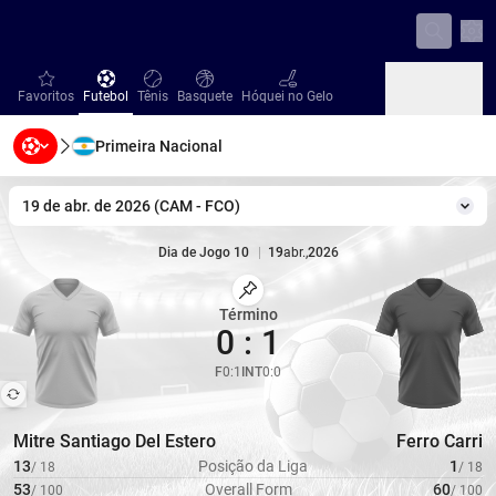
Con
favorites
Futebol
Tênis
Basquete
Hóquei no Gelo
Favoritos
Futebol
Tênis
Basquete
Hóquei no Gelo
Primeira Nacional
Beisebol
Handebol
Vôlei
Beisebol
Handebol
Vôlei
19 de abr. de 2026
(
CAM
-
FCO
)
Mud
Dia de Jogo 10
|
19
abr.
,
2026
Marcar Partida
Término
0
:
1
F
0
:
1
INT
0
:
0
Mitre Santiago Del Estero
Ferro Carri
13
Posição da Liga
1
/
18
/
18
53
Overall Form
60
/
100
/
100