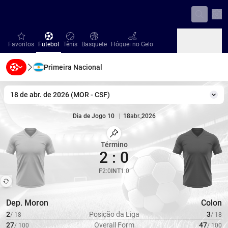
Con
favorites
Futebol
Tênis
Basquete
Hóquei no Gelo
Favoritos
Futebol
Tênis
Basquete
Hóquei no Gelo
Primeira Nacional
Beisebol
Handebol
Vôlei
Beisebol
Handebol
Vôlei
18 de abr. de 2026
(
MOR
-
CSF
)
Mud
Dia de Jogo 10
|
18
abr.
,
2026
Marcar Partida
Término
2
:
0
F
2
:
0
INT
1
:
0
Dep. Moron
Colon
2
Posição da Liga
3
/
18
/
18
27
Overall Form
47
/
100
/
100