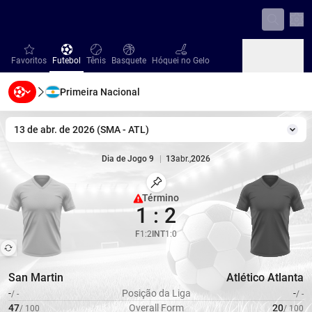
Con
favorites
Futebol
Tênis
Basquete
Hóquei no Gelo
Favoritos
Futebol
Tênis
Basquete
Hóquei no Gelo
Primeira Nacional
Beisebol
Handebol
Vôlei
Beisebol
Handebol
Vôlei
13 de abr. de 2026
(
SMA
-
ATL
)
Mud
Dia de Jogo 9
|
13
abr.
,
2026
Marcar Partida
Término
1
:
2
Cobertura limitada
F
1
:
2
INT
1
:
0
San Martin
Atlético Atlanta
-
Posição da Liga
-
/
-
/
-
47
Overall Form
20
/
100
/
100