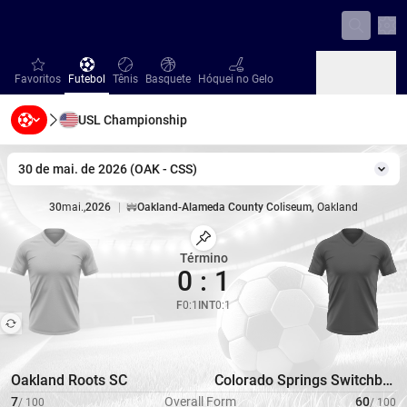
Con
favorites
Futebol
Tênis
Basquete
Hóquei no Gelo
Favoritos
Futebol
Tênis
Basquete
Hóquei no Gelo
USL Championship
Beisebol
Handebol
Vôlei
Beisebol
Handebol
Vôlei
30 de mai. de 2026
(
OAK
-
CSS
)
Mud
30
mai.
,
2026
|
Oakland-Alameda County Coliseum
,
Oakland
Estádio
|
Capacidade
46847
Marcar Partida
Término
0
:
1
F
0
:
1
INT
0
:
1
Oakland Roots SC
Colorado Springs Switchbacks FC
7
Overall Form
60
/
100
/
100