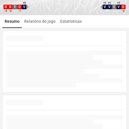
+5
+1
+1
+1
D
D
E
D
V
V
V
E
V
D
Direção WDL
Direção WDL
-2
-2
-1
-2
Resumo
Relatório do jogo
Estatísticas