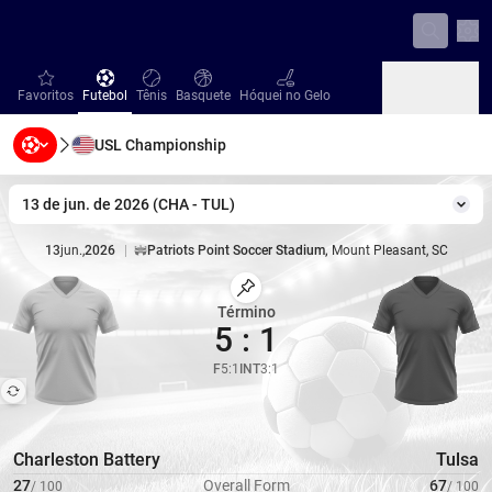
Con
favorites
Futebol
Tênis
Basquete
Hóquei no Gelo
Favoritos
Futebol
Tênis
Basquete
Hóquei no Gelo
USL Championship
Beisebol
Handebol
Vôlei
Beisebol
Handebol
Vôlei
13 de jun. de 2026
(
CHA
-
TUL
)
Mud
13
jun.
,
2026
|
Patriots Point Soccer Stadium
,
Mount Pleasant, SC
Estádio
|
Capacidade
5000
Marcar Partida
Término
5
:
1
F
5
:
1
INT
3
:
1
Charleston Battery
Tulsa
27
Overall Form
67
/
100
/
100