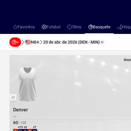
Favoritos
Futebol
Tênis
Basquete
Hóqu
favorites
Futebol
Tênis
Basquete
Hóquei 
NBA
20 de abr. de 2026
(
DEN
-
MIN
)
Mudança H2H
West
Denver
-
/
-
60
/
100
+19
+3
+7