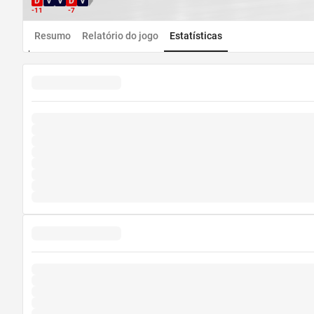
D
V
V
D
V
Direção WDL
-11
-7
Resumo
Relatório do jogo
Estatísticas