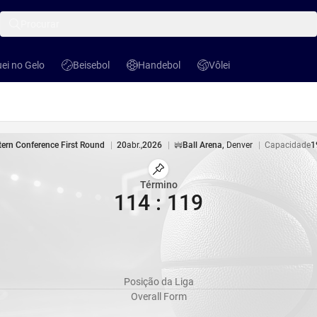
Procurar
ei no Gelo
Beisebol
Handebol
Vôlei
no Gelo
Beisebol
Handebol
Vôlei
ern Conference First Round
|
20
abr.
,
2026
|
Ball Arena
,
Denver
|
Capacidade
1
Estádio
Marcar Partida
Término
114
:
119
Posição da Liga
Overall Form