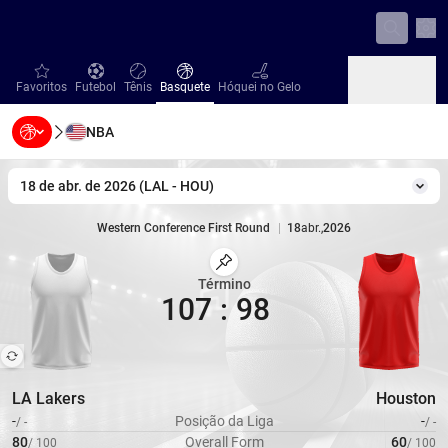
Con
favorites
Futebol
Tênis
Basquete
Hóquei no Gelo
Favoritos
Futebol
Tênis
Basquete
Hóquei no Gelo
NBA
Beisebol
Handebol
Vôlei
Beisebol
Handebol
Vôlei
18 de abr. de 2026
(
LAL
-
HOU
)
Mud
Western Conference First Round
|
18
abr.
,
2026
|
Crypto.com Arena
,
Los Angeles
|
Capacidade
18997
Estádio
Marcar Partida
Término
107
:
98
LA Lakers
Houston
-
Posição da Liga
-
/
-
/
-
80
Overall Form
60
/
100
/
100