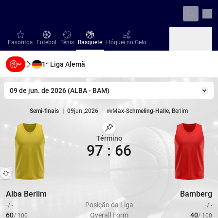
Con
favorites
Futebol
Tênis
Basquete
Hóquei no Gelo
Favoritos
Futebol
Tênis
Basquete
Hóquei no Gelo
1ª Liga Alemã
Beisebol
Handebol
Vôlei
Beisebol
Handebol
Vôlei
09 de jun. de 2026
(
ALBA
-
BAM
)
Mud
Semi-finais
|
09
jun.
,
2026
|
Max-Schmeling-Halle
,
Berlim
Estádio
|
Capacidade
8500
Marcar Partida
Término
97
:
66
Alba Berlim
Bamberg
-
Posição da Liga
-
/
-
/
-
60
Overall Form
40
/
100
/
100