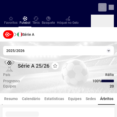
Con
favorites
Futebol
Tênis
Basquete
Hóquei no Gelo
Favoritos
Futebol
Tênis
Basquete
Hóquei no Gelo
Série A
Beisebol
Handebol
Vôlei
Beisebol
Handebol
Vôlei
2025/2026
Temp
Série A 25/26
Série A 25/26
Série A 25/26
Adicionar aos favoritos
País
Itália
Progresso
100‏%
Equipes
20
Resumo
Calendário
Estatísticas
Equipes
Sedes
Árbritos