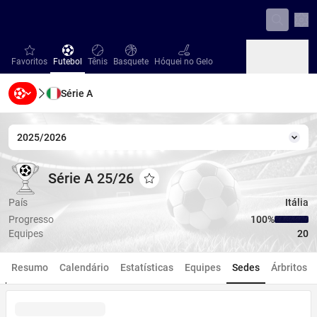
Con
favorites
Futebol
Tênis
Basquete
Hóquei no Gelo
Favoritos
Futebol
Tênis
Basquete
Hóquei no Gelo
Série A
Beisebol
Handebol
Vôlei
Beisebol
Handebol
Vôlei
2025/2026
Temp
Série A 25/26
Série A 25/26
Série A 25/26
Adicionar aos favoritos
País
Itália
Progresso
100‏%
Equipes
20
Resumo
Calendário
Estatísticas
Equipes
Sedes
Árbritos