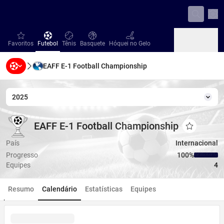
Con
favorites
Futebol
Tênis
Basquete
Hóquei no Gelo
Favoritos
Futebol
Tênis
Basquete
Hóquei no Gelo
EAFF E-1 Football Championship
Beisebol
Handebol
Vôlei
Beisebol
Handebol
Vôlei
2025
Temp
EAFF E-1 Football Championship
EAFF E-1 Football Championship
EAFF E-1 Football Championship
Adicionar a
País
Internacional
Progresso
100‏%
Equipes
4
Resumo
Calendário
Estatísticas
Equipes