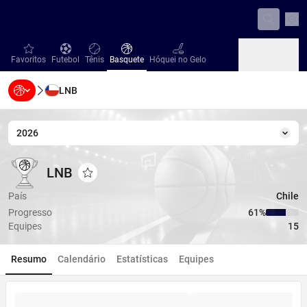
Con
favorites
Futebol
Tênis
Basquete
Hóquei no Gelo
Favoritos
Futebol
Tênis
Basquete
Hóquei no Gelo
LNB
Beisebol
Handebol
Vôlei
Beisebol
Handebol
Vôlei
2026
Temp
LNB
LNB
LNB
Adicionar aos favoritos
País
Chile
Progresso
61‏%
Equipes
15
Resumo
Calendário
Estatísticas
Equipes