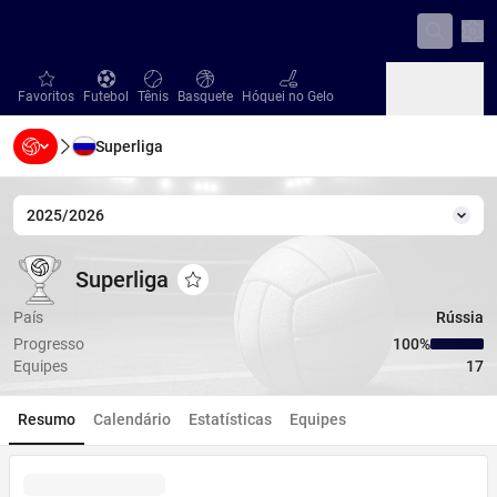
Con
favorites
Futebol
Tênis
Basquete
Hóquei no Gelo
Favoritos
Futebol
Tênis
Basquete
Hóquei no Gelo
Superliga
Beisebol
Handebol
Vôlei
Beisebol
Handebol
Vôlei
2025/2026
Temp
Superliga
Superliga
Superliga
Adicionar aos favoritos
País
Rússia
Progresso
100‏%
Equipes
17
Resumo
Calendário
Estatísticas
Equipes